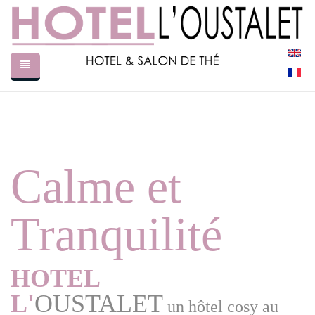
Aller au contenu principal
Accueil
L'Hotel
Salon de Thé
Calme et
Galerie
Prix
Tranquilité
Réservez ici
Contact
HOTEL
L'
OUSTALET
un hôtel cosy au